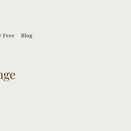
r Free
Blog
nge