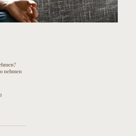
nehmen?
 So nehmen
p