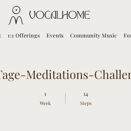
t
1:1 Offerings
Events
Community Music
Fo
Tage-Meditations-Challe
1 Week
1
14 Steps
14
Week
Steps